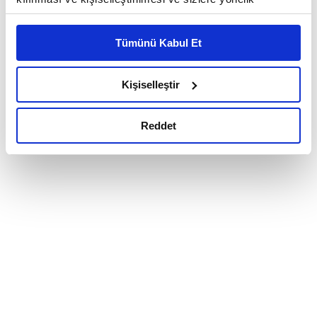
reklam/pazarlama faaliyetlerinin yapılması, amaçlarıyla
sınırlı olarak açık rızanız dahilinde kullanılacaktır.
Tümünü Kabul Et
Çerezlere ilişkin tercihlerinizi çerez paneli vasıtasıyla
belirleyebilirsiniz. Çerezlere ilişkin detaylı bilgi için
Ayarlar butonuna tıklayabilir,
Çerez Bilgilendirme
Kişiselleştir
Metnimizi ziyaret edebilirsiniz.
6698 sayılı Kişisel Verilerin Korunması Kanunu uyarınca
Reddet
hazırlanmış olan İnternet Sitesi Aydınlatma Metnimizi
okumak ve sitemizi ziyaretiniz kapsamında
gerçekleştirilen veri işleme faaliyetleri ile ilgili daha
detaylı bilgi almak için lütfen
tıklayınız.