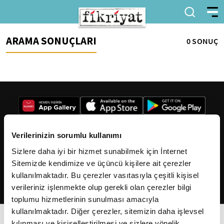
ARAMA SONUÇLARI
0 SONUÇ
Verilerinizin sorumlu kullanımı
Sizlere daha iyi bir hizmet sunabilmek için İnternet
2026
Fikriyat
. Tüm hakları saklıdır.
Sitemizde kendimize ve üçüncü kişilere ait çerezler
kullanılmaktadır. Bu çerezler vasıtasıyla çeşitli kişisel
verileriniz işlenmekte olup gerekli olan çerezler bilgi
toplumu hizmetlerinin sunulması amacıyla
kullanılmaktadır. Diğer çerezler, sitemizin daha işlevsel
kılınması ve kişiselleştirilmesi ve sizlere yönelik