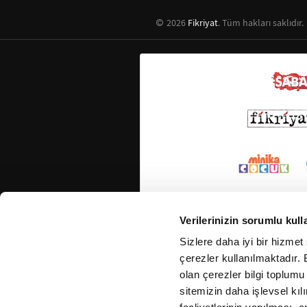
2026
Fikriyat
. Tüm hakları saklıdır.
Verilerinizin sorumlu kull
Sizlere daha iyi bir hizmet
çerezler kullanılmaktadır. B
olan çerezler bilgi toplumu
sitemizin daha işlevsel kıl