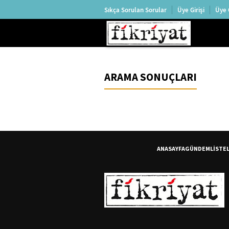
Sıkça Sorulan Sorular
Üye Girişi
Üye 
ARAMA SONUÇLARI
ANASAYFA
GÜNDEM
LİSTE