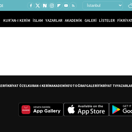
Ol
KUR'AN-I KERİM
İSLAM
YAZARLAR
AKADEMİK
GALERİ
LİSTELER
FİKRİYAT
LER
FİKRİYAT ÖZEL
KURAN-I KERİM
AKADEMİK
FOTOĞRAF
GALERİ
FİKRİYAT TV
YAZARLA