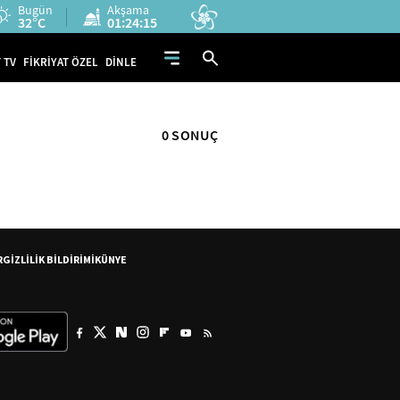
Bugün
Akşama
32°C
01:24:15
 TV
FİKRİYAT ÖZEL
DİNLE
0 SONUÇ
R
GİZLİLİK BİLDİRİMİ
KÜNYE