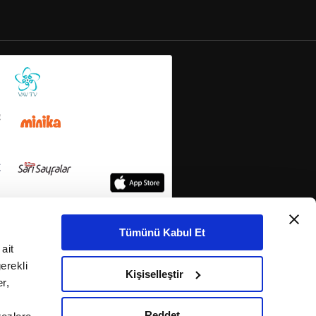
Tümünü Kabul Et
ait
erekli
Kişiselleştir
r,
Reddet