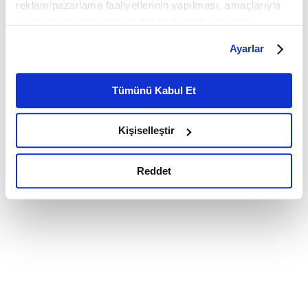
reklam/pazarlama faaliyetlerinin yapılması, amaçlarıyla
sınırlı olarak açık rızanız dahilinde kullanılacaktır.
Çerezlere ilişkin tercihlerinizi çerez paneli vasıtasıyla
Ayarlar
belirleyebilirsiniz. Çerezlere ilişkin detaylı bilgi için
Ayarlar butonuna tıklayabilir,
Çerez Bilgilendirme
Metnimizi ziyaret edebilirsiniz.
Tümünü Kabul Et
6698 sayılı Kişisel Verilerin Korunması Kanunu uyarınca
hazırlanmış olan İnternet Sitesi Aydınlatma Metnimizi
Kişiselleştir
okumak ve sitemizi ziyaretiniz kapsamında
gerçekleştirilen veri işleme faaliyetleri ile ilgili daha
detaylı bilgi almak için lütfen
tıklayınız.
Reddet