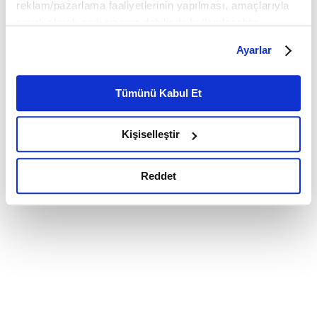
reklam/pazarlama faaliyetlerinin yapılması, amaçlarıyla
sınırlı olarak açık rızanız dahilinde kullanılacaktır.
Çerezlere ilişkin tercihlerinizi çerez paneli vasıtasıyla
Ayarlar
belirleyebilirsiniz. Çerezlere ilişkin detaylı bilgi için
Ayarlar butonuna tıklayabilir,
Çerez Bilgilendirme
Metnimizi ziyaret edebilirsiniz.
Tümünü Kabul Et
6698 sayılı Kişisel Verilerin Korunması Kanunu uyarınca
hazırlanmış olan İnternet Sitesi Aydınlatma Metnimizi
Kişiselleştir
okumak ve sitemizi ziyaretiniz kapsamında
gerçekleştirilen veri işleme faaliyetleri ile ilgili daha
detaylı bilgi almak için lütfen
tıklayınız.
Reddet