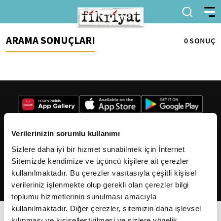
ARAMA SONUÇLARI
0 SONUÇ
Verilerinizin sorumlu kullanımı
Sizlere daha iyi bir hizmet sunabilmek için İnternet
2026
Fikriyat
. Tüm hakları saklıdır.
Sitemizde kendimize ve üçüncü kişilere ait çerezler
kullanılmaktadır. Bu çerezler vasıtasıyla çeşitli kişisel
verileriniz işlenmekte olup gerekli olan çerezler bilgi
toplumu hizmetlerinin sunulması amacıyla
kullanılmaktadır. Diğer çerezler, sitemizin daha işlevsel
kılınması ve kişiselleştirilmesi ve sizlere yönelik