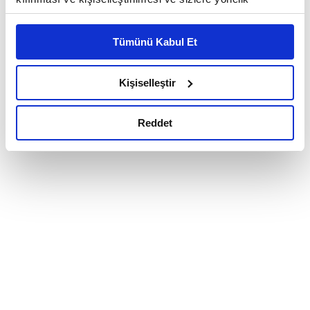
reklam/pazarlama faaliyetlerinin yapılması, amaçlarıyla
sınırlı olarak açık rızanız dahilinde kullanılacaktır.
Tümünü Kabul Et
Çerezlere ilişkin tercihlerinizi çerez paneli vasıtasıyla
belirleyebilirsiniz. Çerezlere ilişkin detaylı bilgi için
Ayarlar butonuna tıklayabilir,
Çerez Bilgilendirme
Kişiselleştir
Metnimizi ziyaret edebilirsiniz.
6698 sayılı Kişisel Verilerin Korunması Kanunu uyarınca
Reddet
hazırlanmış olan İnternet Sitesi Aydınlatma Metnimizi
okumak ve sitemizi ziyaretiniz kapsamında
gerçekleştirilen veri işleme faaliyetleri ile ilgili daha
detaylı bilgi almak için lütfen
tıklayınız.