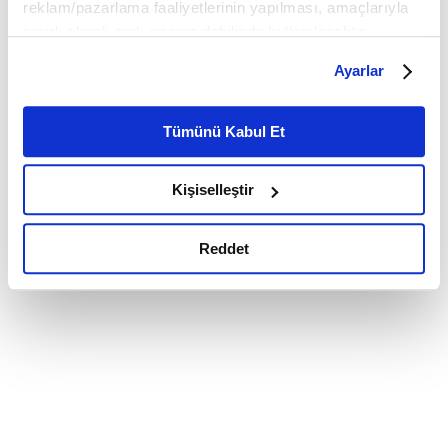
reklam/pazarlama faaliyetlerinin yapılması, amaçlarıyla
sınırlı olarak açık rızanız dahilinde kullanılacaktır.
Çerezlere ilişkin tercihlerinizi çerez paneli vasıtasıyla
Ayarlar
belirleyebilirsiniz. Çerezlere ilişkin detaylı bilgi için
Ayarlar butonuna tıklayabilir,
Çerez Bilgilendirme
Metnimizi ziyaret edebilirsiniz.
Tümünü Kabul Et
6698 sayılı Kişisel Verilerin Korunması Kanunu uyarınca
hazırlanmış olan İnternet Sitesi Aydınlatma Metnimizi
Kişiselleştir
okumak ve sitemizi ziyaretiniz kapsamında
gerçekleştirilen veri işleme faaliyetleri ile ilgili daha
detaylı bilgi almak için lütfen
tıklayınız.
Reddet