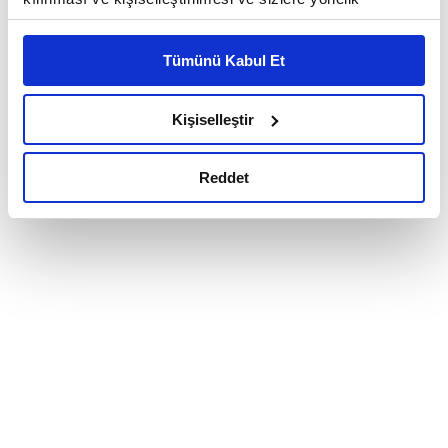
reklam/pazarlama faaliyetlerinin yapılması, amaçlarıyla
sınırlı olarak açık rızanız dahilinde kullanılacaktır.
Tümünü Kabul Et
Çerezlere ilişkin tercihlerinizi çerez paneli vasıtasıyla
belirleyebilirsiniz. Çerezlere ilişkin detaylı bilgi için
Ayarlar butonuna tıklayabilir,
Çerez Bilgilendirme
Kişiselleştir
Metnimizi ziyaret edebilirsiniz.
6698 sayılı Kişisel Verilerin Korunması Kanunu uyarınca
Reddet
hazırlanmış olan İnternet Sitesi Aydınlatma Metnimizi
okumak ve sitemizi ziyaretiniz kapsamında
gerçekleştirilen veri işleme faaliyetleri ile ilgili daha
detaylı bilgi almak için lütfen
tıklayınız.