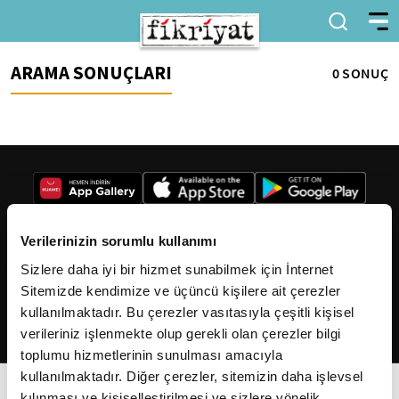
ARAMA SONUÇLARI
0 SONUÇ
Verilerinizin sorumlu kullanımı
Sizlere daha iyi bir hizmet sunabilmek için İnternet
2026
Fikriyat
. Tüm hakları saklıdır.
Sitemizde kendimize ve üçüncü kişilere ait çerezler
kullanılmaktadır. Bu çerezler vasıtasıyla çeşitli kişisel
verileriniz işlenmekte olup gerekli olan çerezler bilgi
toplumu hizmetlerinin sunulması amacıyla
kullanılmaktadır. Diğer çerezler, sitemizin daha işlevsel
kılınması ve kişiselleştirilmesi ve sizlere yönelik