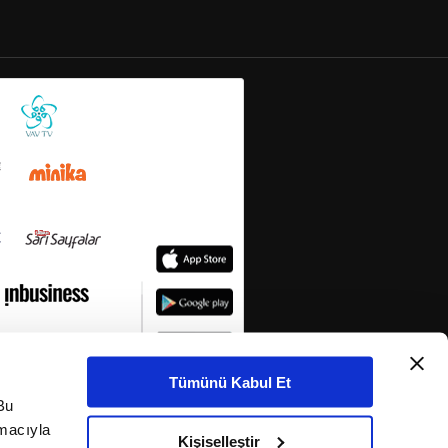
Tümünü Kabul Et
Bu
amacıyla
Kişiselleştir