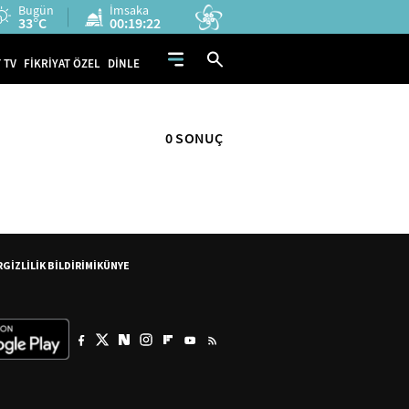
Bugün
İmsaka
33°C
00:19:22
 TV
FİKRİYAT ÖZEL
DİNLE
0 SONUÇ
R
GİZLİLİK BİLDİRİMİ
KÜNYE