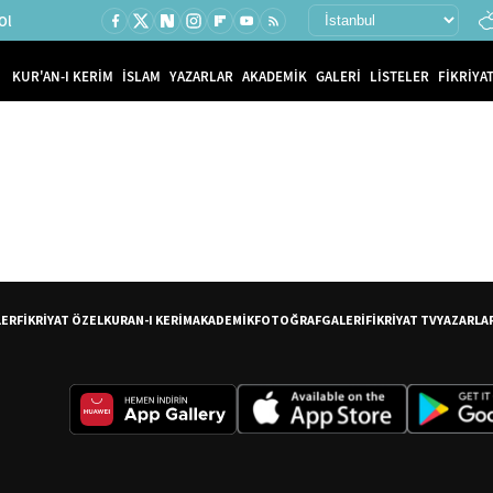
Ol
KUR'AN-I KERİM
İSLAM
YAZARLAR
AKADEMİK
GALERİ
LİSTELER
FİKRİYAT
LER
FİKRİYAT ÖZEL
KURAN-I KERİM
AKADEMİK
FOTOĞRAF
GALERİ
FİKRİYAT TV
YAZARLA