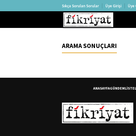
Sıkça Sorulan Sorular
Üye Girişi
Üye 
ARAMA SONUÇLARI
ANASAYFA
GÜNDEM
LİSTE