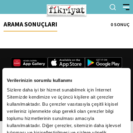
ARAMA SONUÇLARI
0 SONUÇ
Verilerinizin sorumlu kullanımı
Sizlere daha iyi bir hizmet sunabilmek için İnternet
2026
Fikriyat
. Tüm hakları saklıdır.
Sitemizde kendimize ve üçüncü kişilere ait çerezler
kullanılmaktadır. Bu çerezler vasıtasıyla çeşitli kişisel
verileriniz işlenmekte olup gerekli olan çerezler bilgi
toplumu hizmetlerinin sunulması amacıyla
kullanılmaktadır. Diğer çerezler, sitemizin daha işlevsel
kılınması ve kişiselleştirilmesi ve sizlere yönelik