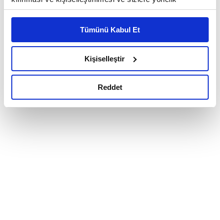
reklam/pazarlama faaliyetlerinin yapılması, amaçlarıyla
sınırlı olarak açık rızanız dahilinde kullanılacaktır.
Tümünü Kabul Et
Çerezlere ilişkin tercihlerinizi çerez paneli vasıtasıyla
belirleyebilirsiniz. Çerezlere ilişkin detaylı bilgi için
Ayarlar butonuna tıklayabilir,
Çerez Bilgilendirme
Kişiselleştir
Metnimizi ziyaret edebilirsiniz.
6698 sayılı Kişisel Verilerin Korunması Kanunu uyarınca
Reddet
hazırlanmış olan İnternet Sitesi Aydınlatma Metnimizi
okumak ve sitemizi ziyaretiniz kapsamında
gerçekleştirilen veri işleme faaliyetleri ile ilgili daha
detaylı bilgi almak için lütfen
tıklayınız.