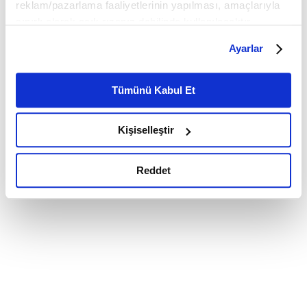
reklam/pazarlama faaliyetlerinin yapılması, amaçlarıyla
sınırlı olarak açık rızanız dahilinde kullanılacaktır.
Çerezlere ilişkin tercihlerinizi çerez paneli vasıtasıyla
Ayarlar
belirleyebilirsiniz. Çerezlere ilişkin detaylı bilgi için
Ayarlar butonuna tıklayabilir,
Çerez Bilgilendirme
Metnimizi ziyaret edebilirsiniz.
Tümünü Kabul Et
6698 sayılı Kişisel Verilerin Korunması Kanunu uyarınca
hazırlanmış olan İnternet Sitesi Aydınlatma Metnimizi
Kişiselleştir
okumak ve sitemizi ziyaretiniz kapsamında
gerçekleştirilen veri işleme faaliyetleri ile ilgili daha
detaylı bilgi almak için lütfen
tıklayınız.
Reddet