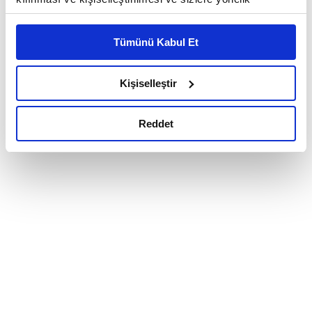
reklam/pazarlama faaliyetlerinin yapılması, amaçlarıyla
sınırlı olarak açık rızanız dahilinde kullanılacaktır.
Tümünü Kabul Et
Çerezlere ilişkin tercihlerinizi çerez paneli vasıtasıyla
belirleyebilirsiniz. Çerezlere ilişkin detaylı bilgi için
Ayarlar butonuna tıklayabilir,
Çerez Bilgilendirme
Kişiselleştir
Metnimizi ziyaret edebilirsiniz.
6698 sayılı Kişisel Verilerin Korunması Kanunu uyarınca
Reddet
hazırlanmış olan İnternet Sitesi Aydınlatma Metnimizi
okumak ve sitemizi ziyaretiniz kapsamında
gerçekleştirilen veri işleme faaliyetleri ile ilgili daha
detaylı bilgi almak için lütfen
tıklayınız.