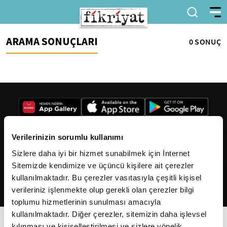
ARAMA SONUÇLARI
0 SONUÇ
Verilerinizin sorumlu kullanımı
Sizlere daha iyi bir hizmet sunabilmek için İnternet
2026
Fikriyat
. Tüm hakları saklıdır.
Sitemizde kendimize ve üçüncü kişilere ait çerezler
kullanılmaktadır. Bu çerezler vasıtasıyla çeşitli kişisel
verileriniz işlenmekte olup gerekli olan çerezler bilgi
toplumu hizmetlerinin sunulması amacıyla
kullanılmaktadır. Diğer çerezler, sitemizin daha işlevsel
kılınması ve kişiselleştirilmesi ve sizlere yönelik