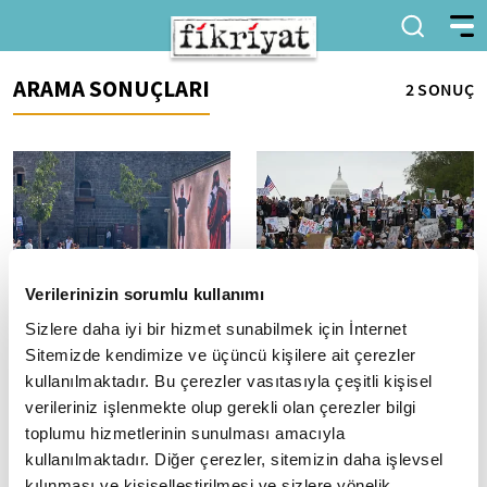
ARAMA SONUÇLARI
2 SONUÇ
Verilerinizin sorumlu kullanımı
Türkiye Kültür Yolu
ABD genelinde Trump
Sizlere daha iyi bir hizmet sunabilmek için İnternet
Festivali, dünyanın resim
yönetimine karşı protesto
Sitemizde kendimize ve üçüncü kişilere ait çerezler
sanatını ülkeye taşıyor
gösterileri yapıldı
kullanılmaktadır. Bu çerezler vasıtasıyla çeşitli kişisel
Kültür ve Turizm Bakanlığı
ABD'nin birçok kentinde on
verileriniz işlenmekte olup gerekli olan çerezler bilgi
Yaşayan Miras ve Kültürel
binlerce kişi, Başkanı Donald
Etkinlikler Genel Müdürü Selim
Trump ve yönetimini protesto
toplumu hizmetlerinin sunulması amacıyla
Terzi, "Son üç yıldır dünyanın
etti.
kullanılmaktadır. Diğer çerezler, sitemizin daha işlevsel
pek...
kılınması ve kişiselleştirilmesi ve sizlere yönelik