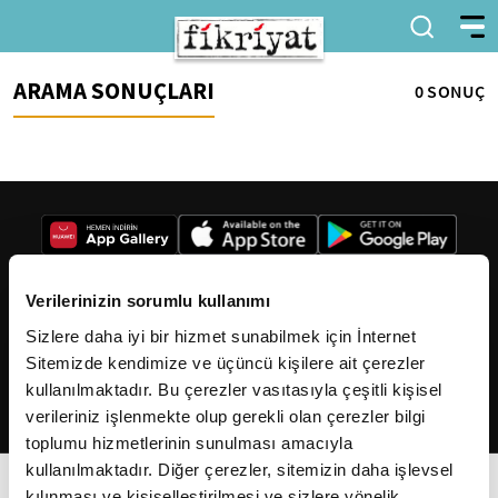
ARAMA SONUÇLARI
0 SONUÇ
Verilerinizin sorumlu kullanımı
Sizlere daha iyi bir hizmet sunabilmek için İnternet
2026
Fikriyat
. Tüm hakları saklıdır.
Sitemizde kendimize ve üçüncü kişilere ait çerezler
kullanılmaktadır. Bu çerezler vasıtasıyla çeşitli kişisel
verileriniz işlenmekte olup gerekli olan çerezler bilgi
toplumu hizmetlerinin sunulması amacıyla
kullanılmaktadır. Diğer çerezler, sitemizin daha işlevsel
kılınması ve kişiselleştirilmesi ve sizlere yönelik