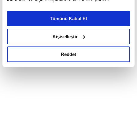
reklam/pazarlama faaliyetlerinin yapılması, amaçlarıyla
sınırlı olarak açık rızanız dahilinde kullanılacaktır.
Tümünü Kabul Et
Çerezlere ilişkin tercihlerinizi çerez paneli vasıtasıyla
belirleyebilirsiniz. Çerezlere ilişkin detaylı bilgi için
Ayarlar butonuna tıklayabilir,
Çerez Bilgilendirme
Kişiselleştir
Metnimizi ziyaret edebilirsiniz.
6698 sayılı Kişisel Verilerin Korunması Kanunu uyarınca
Reddet
hazırlanmış olan İnternet Sitesi Aydınlatma Metnimizi
okumak ve sitemizi ziyaretiniz kapsamında
gerçekleştirilen veri işleme faaliyetleri ile ilgili daha
detaylı bilgi almak için lütfen
tıklayınız.