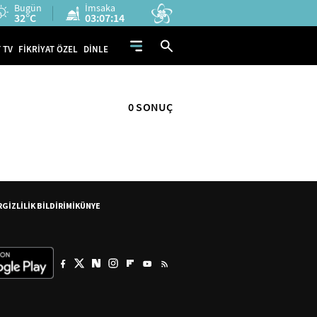
Bugün
İmsaka
32°C
03:07:14
 TV
FİKRİYAT ÖZEL
DİNLE
0 SONUÇ
R
GİZLİLİK BİLDİRİMİ
KÜNYE