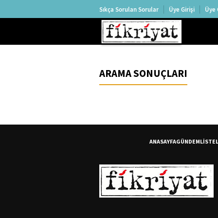
Sıkça Sorulan Sorular
Üye Girişi
Üye 
ARAMA SONUÇLARI
ANASAYFA
GÜNDEM
LİSTE