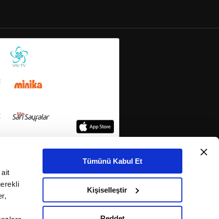
Tümünü Kabul Et
ait
erekli
Kişiselleştir
r,
Reddet