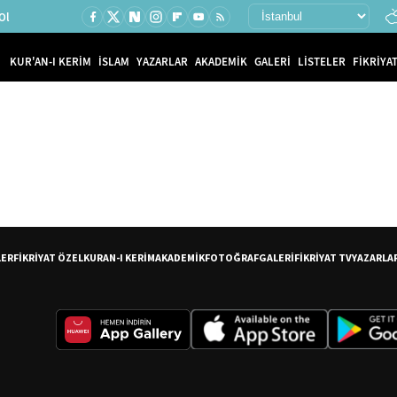
Ol
KUR'AN-I KERİM
İSLAM
YAZARLAR
AKADEMİK
GALERİ
LİSTELER
FİKRİYAT
LER
FİKRİYAT ÖZEL
KURAN-I KERİM
AKADEMİK
FOTOĞRAF
GALERİ
FİKRİYAT TV
YAZARLA