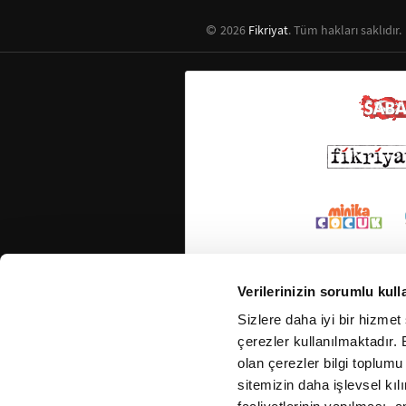
2026
Fikriyat
. Tüm hakları saklıdır.
Verilerinizin sorumlu kull
Sizlere daha iyi bir hizmet
çerezler kullanılmaktadır. B
olan çerezler bilgi toplumu
sitemizin daha işlevsel kıl