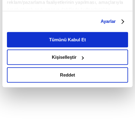
reklam/pazarlama faaliyetlerinin yapılması, amaçlarıyla
sınırlı olarak açık rızanız dahilinde kullanılacaktır.
Çerezlere ilişkin tercihlerinizi çerez paneli vasıtasıyla
Ayarlar
belirleyebilirsiniz. Çerezlere ilişkin detaylı bilgi için
Ayarlar butonuna tıklayabilir,
Çerez Bilgilendirme
Metnimizi ziyaret edebilirsiniz.
Tümünü Kabul Et
6698 sayılı Kişisel Verilerin Korunması Kanunu uyarınca
hazırlanmış olan İnternet Sitesi Aydınlatma Metnimizi
Kişiselleştir
okumak ve sitemizi ziyaretiniz kapsamında
gerçekleştirilen veri işleme faaliyetleri ile ilgili daha
detaylı bilgi almak için lütfen
tıklayınız.
Reddet