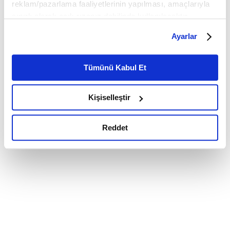
reklam/pazarlama faaliyetlerinin yapılması, amaçlarıyla
sınırlı olarak açık rızanız dahilinde kullanılacaktır.
Çerezlere ilişkin tercihlerinizi çerez paneli vasıtasıyla
Ayarlar
belirleyebilirsiniz. Çerezlere ilişkin detaylı bilgi için
Ayarlar butonuna tıklayabilir,
Çerez Bilgilendirme
Metnimizi ziyaret edebilirsiniz.
Tümünü Kabul Et
6698 sayılı Kişisel Verilerin Korunması Kanunu uyarınca
hazırlanmış olan İnternet Sitesi Aydınlatma Metnimizi
Kişiselleştir
okumak ve sitemizi ziyaretiniz kapsamında
gerçekleştirilen veri işleme faaliyetleri ile ilgili daha
detaylı bilgi almak için lütfen
tıklayınız.
Reddet