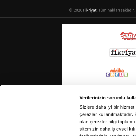
2026
Fikriyat
. Tüm hakları saklıdır.
Verilerinizin sorumlu kull
Sizlere daha iyi bir hizmet
çerezler kullanılmaktadır. B
olan çerezler bilgi toplumu
sitemizin daha işlevsel kıl