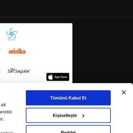
Tümünü Kabul Et
ait
erekli
Kişiselleştir
r,
Reddet