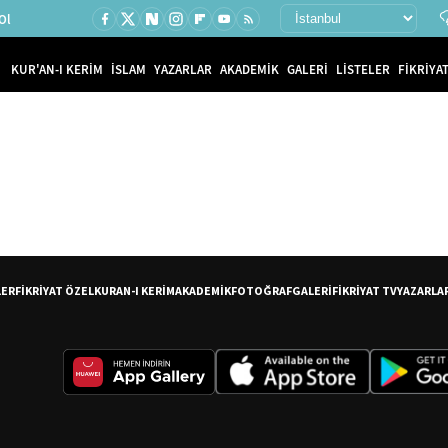
Ol
KUR'AN-I KERİM
İSLAM
YAZARLAR
AKADEMİK
GALERİ
LİSTELER
FİKRİYAT
LER
FİKRİYAT ÖZEL
KURAN-I KERİM
AKADEMİK
FOTOĞRAF
GALERİ
FİKRİYAT TV
YAZARLA