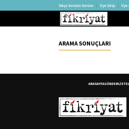
Sıkça Sorulan Sorular
Üye Girişi
Üye 
ARAMA SONUÇLARI
ANASAYFA
GÜNDEM
LİSTE