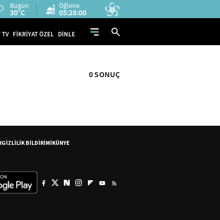
Bugün
Öğlene
30°C
05:28:00
 TV
FİKRİYAT ÖZEL
DİNLE
0 SONUÇ
R
GİZLİLİK BİLDİRİMİ
KÜNYE