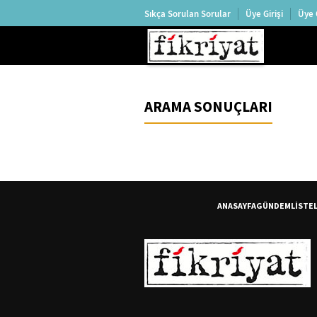
Sıkça Sorulan Sorular
Üye Girişi
Üye 
ARAMA SONUÇLARI
ANASAYFA
GÜNDEM
LİSTE