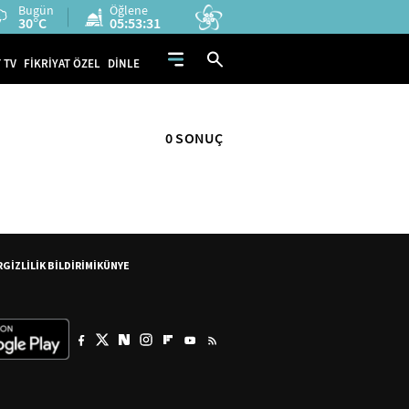
Bugün
Öğlene
30°C
05:53:31
 TV
FİKRİYAT ÖZEL
DİNLE
0 SONUÇ
R
GİZLİLİK BİLDİRİMİ
KÜNYE