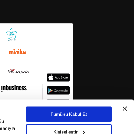
Tümünü Kabul Et
Bu
amacıyla
Kişiselleştir