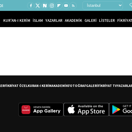
Ol
KUR'AN-I KERİM
İSLAM
YAZARLAR
AKADEMİK
GALERİ
LİSTELER
FİKRİYAT
LER
FİKRİYAT ÖZEL
KURAN-I KERİM
AKADEMİK
FOTOĞRAF
GALERİ
FİKRİYAT TV
YAZARLA