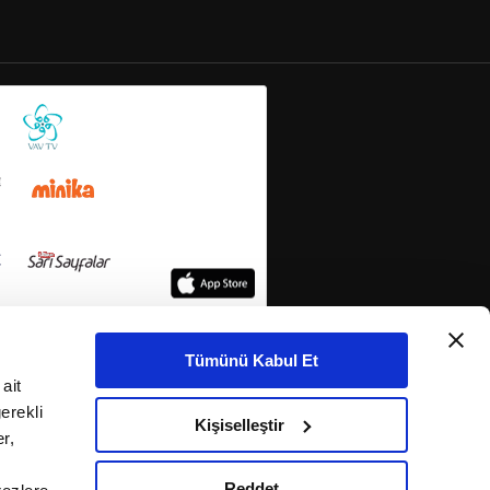
Tümünü Kabul Et
ait
erekli
Kişiselleştir
r,
Reddet