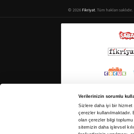
2026
Fikriyat
. Tüm hakları saklıdır.
Verilerinizin sorumlu kull
Sizlere daha iyi bir hizmet
çerezler kullanılmaktadır. B
olan çerezler bilgi toplumu
sitemizin daha işlevsel kıl