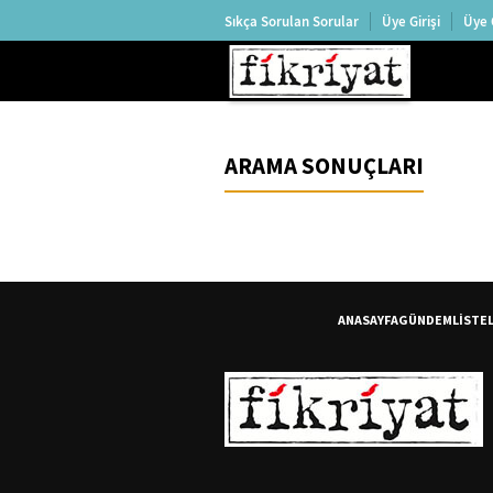
Sıkça Sorulan Sorular
Üye Girişi
Üye 
ARAMA SONUÇLARI
ANASAYFA
GÜNDEM
LİSTE