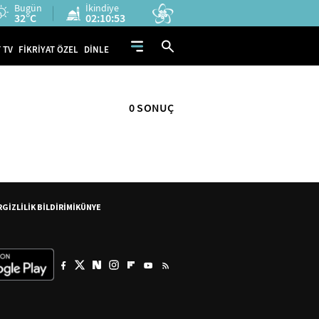
Bugün
İkindiye
32°C
02:10:53
 TV
FİKRİYAT ÖZEL
DİNLE
0 SONUÇ
R
GİZLİLİK BİLDİRİMİ
KÜNYE