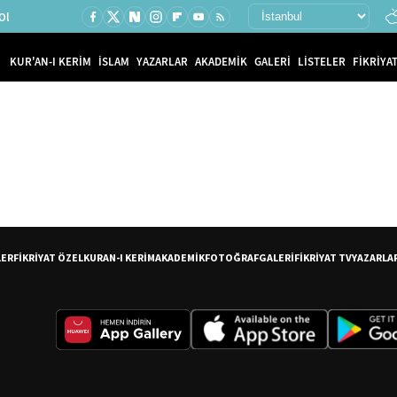
Ol
KUR'AN-I KERİM
İSLAM
YAZARLAR
AKADEMİK
GALERİ
LİSTELER
FİKRİYAT
LER
FİKRİYAT ÖZEL
KURAN-I KERİM
AKADEMİK
FOTOĞRAF
GALERİ
FİKRİYAT TV
YAZARLA