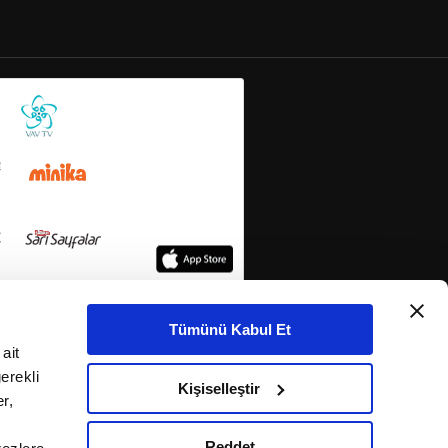
Tümünü Kabul Et
ait
erekli
Kişiselleştir
r,
Reddet