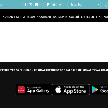
Ol
KUR'AN-I KERİM
İSLAM
YAZARLAR
AKADEMİK
GALERİ
LİSTELER
FİKRİYAT
LER
FİKRİYAT ÖZEL
KURAN-I KERİM
AKADEMİK
FOTOĞRAF
GALERİ
FİKRİYAT TV
YAZARLA