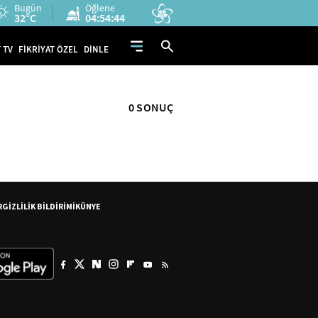
Bugün
Öğlene
32°C
04:54:44
 TV
FİKRİYAT ÖZEL
DİNLE
0 SONUÇ
R
GİZLİLİK BİLDİRİMİ
KÜNYE