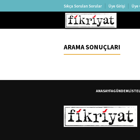
Sıkça Sorulan Sorular
Üye Girişi
Üye 
ARAMA SONUÇLARI
ANASAYFA
GÜNDEM
LİSTE