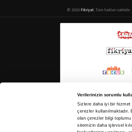
2026
Fikriyat
. Tüm hakları saklıdır.
Verilerinizin sorumlu kull
Sizlere daha iyi bir hizmet
çerezler kullanılmaktadır. B
olan çerezler bilgi toplumu
sitemizin daha işlevsel kıl