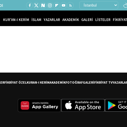
Ol
KUR'AN-I KERİM
İSLAM
YAZARLAR
AKADEMİK
GALERİ
LİSTELER
FİKRİYAT
LER
FİKRİYAT ÖZEL
KURAN-I KERİM
AKADEMİK
FOTOĞRAF
GALERİ
FİKRİYAT TV
YAZARLA