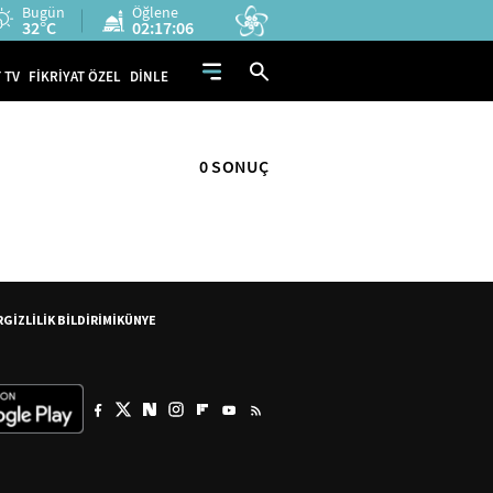
Bugün
Öğlene
32°C
02:17:06
 TV
FİKRİYAT ÖZEL
DİNLE
0 SONUÇ
R
GİZLİLİK BİLDİRİMİ
KÜNYE