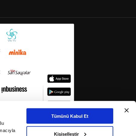
Tümünü Kabul Et
Bu
amacıyla
Kişiselleştir