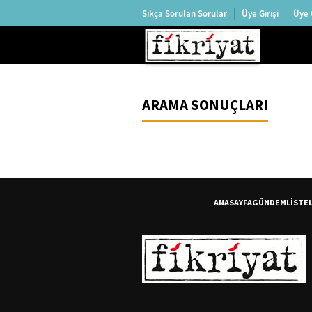
Sıkça Sorulan Sorular
Üye Girişi
Üye 
ARAMA SONUÇLARI
ANASAYFA
GÜNDEM
LİSTE