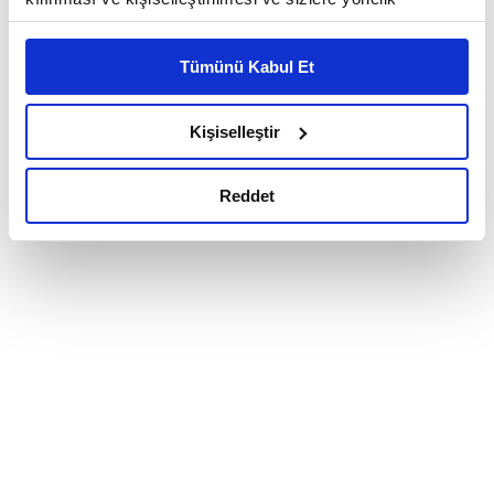
reklam/pazarlama faaliyetlerinin yapılması, amaçlarıyla
sınırlı olarak açık rızanız dahilinde kullanılacaktır.
Tümünü Kabul Et
Çerezlere ilişkin tercihlerinizi çerez paneli vasıtasıyla
belirleyebilirsiniz. Çerezlere ilişkin detaylı bilgi için
Ayarlar butonuna tıklayabilir,
Çerez Bilgilendirme
Kişiselleştir
Metnimizi ziyaret edebilirsiniz.
6698 sayılı Kişisel Verilerin Korunması Kanunu uyarınca
Reddet
hazırlanmış olan İnternet Sitesi Aydınlatma Metnimizi
okumak ve sitemizi ziyaretiniz kapsamında
gerçekleştirilen veri işleme faaliyetleri ile ilgili daha
detaylı bilgi almak için lütfen
tıklayınız.