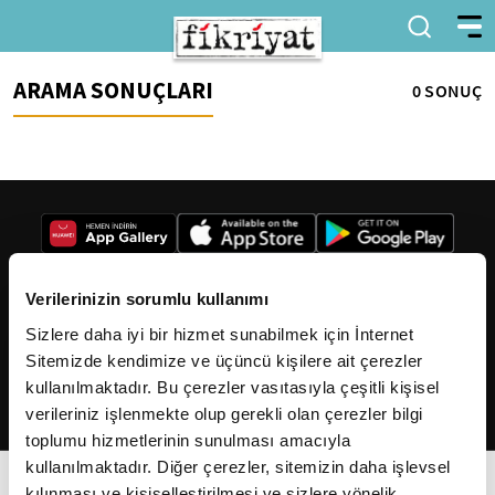
ARAMA SONUÇLARI
0 SONUÇ
Verilerinizin sorumlu kullanımı
Sizlere daha iyi bir hizmet sunabilmek için İnternet
2026
Fikriyat
. Tüm hakları saklıdır.
Sitemizde kendimize ve üçüncü kişilere ait çerezler
kullanılmaktadır. Bu çerezler vasıtasıyla çeşitli kişisel
verileriniz işlenmekte olup gerekli olan çerezler bilgi
toplumu hizmetlerinin sunulması amacıyla
kullanılmaktadır. Diğer çerezler, sitemizin daha işlevsel
kılınması ve kişiselleştirilmesi ve sizlere yönelik