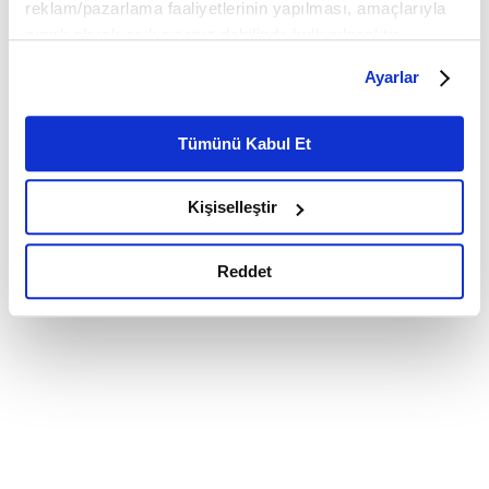
reklam/pazarlama faaliyetlerinin yapılması, amaçlarıyla
sınırlı olarak açık rızanız dahilinde kullanılacaktır.
Çerezlere ilişkin tercihlerinizi çerez paneli vasıtasıyla
Ayarlar
belirleyebilirsiniz. Çerezlere ilişkin detaylı bilgi için
Ayarlar butonuna tıklayabilir,
Çerez Bilgilendirme
Metnimizi ziyaret edebilirsiniz.
Tümünü Kabul Et
6698 sayılı Kişisel Verilerin Korunması Kanunu uyarınca
hazırlanmış olan İnternet Sitesi Aydınlatma Metnimizi
Kişiselleştir
okumak ve sitemizi ziyaretiniz kapsamında
gerçekleştirilen veri işleme faaliyetleri ile ilgili daha
detaylı bilgi almak için lütfen
tıklayınız.
Reddet