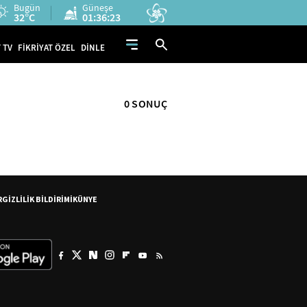
Bugün
Güneşe
32°C
01:36:23
 TV
FİKRİYAT ÖZEL
DİNLE
0 SONUÇ
R
GİZLİLİK BİLDİRİMİ
KÜNYE