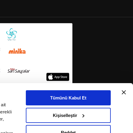
Tümünü Kabul Et
ait
erekli
Kişiselleştir
r,
Reddet