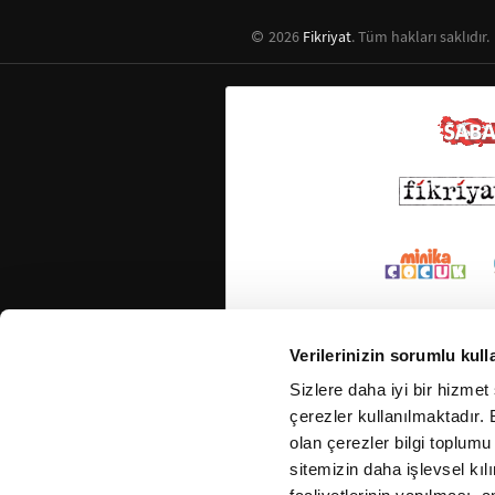
2026
Fikriyat
. Tüm hakları saklıdır.
Verilerinizin sorumlu kull
Sizlere daha iyi bir hizmet
çerezler kullanılmaktadır. B
olan çerezler bilgi toplumu
sitemizin daha işlevsel kıl