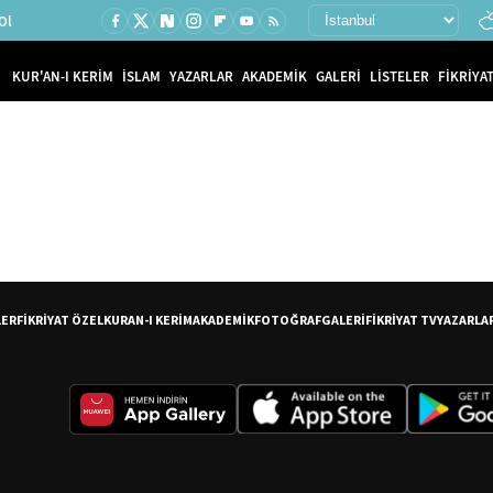
Ol
KUR'AN-I KERİM
İSLAM
YAZARLAR
AKADEMİK
GALERİ
LİSTELER
FİKRİYAT
LER
FİKRİYAT ÖZEL
KURAN-I KERİM
AKADEMİK
FOTOĞRAF
GALERİ
FİKRİYAT TV
YAZARLA