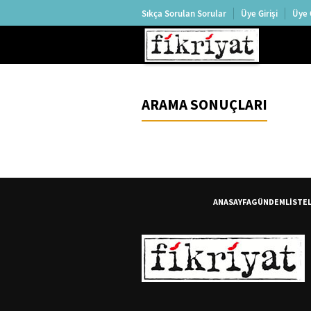
Sıkça Sorulan Sorular
Üye Girişi
Üye 
ARAMA SONUÇLARI
ANASAYFA
GÜNDEM
LİSTE