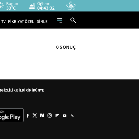
Bugün
Öğlene
33°C
04:43:32
 TV
FİKRİYAT ÖZEL
DİNLE
0 SONUÇ
R
GİZLİLİK BİLDİRİMİ
KÜNYE