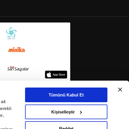
Tümünü Kabul Et
ait
erekli
Kişiselleştir
r,
Reddet