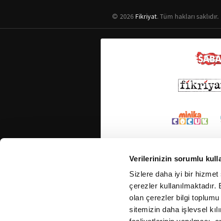
2026
Fikriyat
. Tüm hakları saklıdır.
Verilerinizin sorumlu kull
Sizlere daha iyi bir hizmet
çerezler kullanılmaktadır. B
olan çerezler bilgi toplumu
sitemizin daha işlevsel kıl