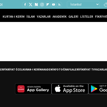
Ol
KUR'AN-I KERİM
İSLAM
YAZARLAR
AKADEMİK
GALERİ
LİSTELER
FİKRİYAT
LER
FİKRİYAT ÖZEL
KURAN-I KERİM
AKADEMİK
FOTOĞRAF
GALERİ
FİKRİYAT TV
YAZARLA