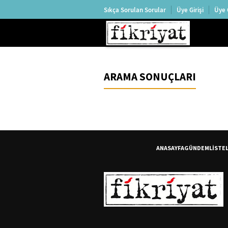
Sıkça Sorulan Sorular
Üye Girişi
Üye 
ARAMA SONUÇLARI
ANASAYFA
GÜNDEM
LİSTE