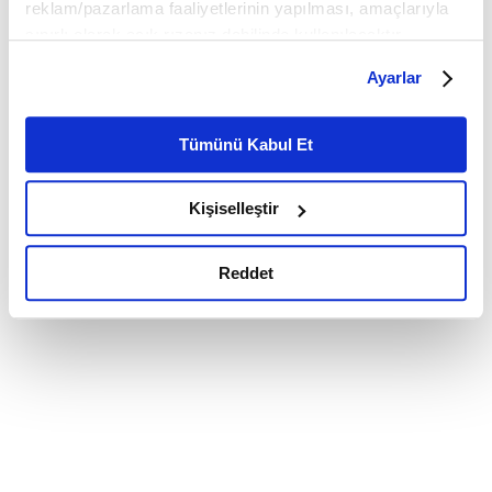
reklam/pazarlama faaliyetlerinin yapılması, amaçlarıyla
sınırlı olarak açık rızanız dahilinde kullanılacaktır.
Çerezlere ilişkin tercihlerinizi çerez paneli vasıtasıyla
Ayarlar
belirleyebilirsiniz. Çerezlere ilişkin detaylı bilgi için
Ayarlar butonuna tıklayabilir,
Çerez Bilgilendirme
Metnimizi ziyaret edebilirsiniz.
Tümünü Kabul Et
6698 sayılı Kişisel Verilerin Korunması Kanunu uyarınca
hazırlanmış olan İnternet Sitesi Aydınlatma Metnimizi
Kişiselleştir
okumak ve sitemizi ziyaretiniz kapsamında
gerçekleştirilen veri işleme faaliyetleri ile ilgili daha
detaylı bilgi almak için lütfen
tıklayınız.
Reddet