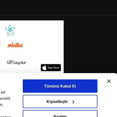
Tümünü Kabul Et
ait
erekli
Kişiselleştir
r,
Reddet