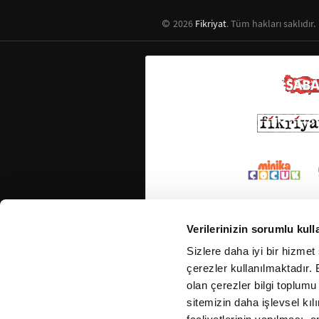
2026
Fikriyat
. Tüm hakları saklıdır.
Verilerinizin sorumlu kull
Sizlere daha iyi bir hizmet
çerezler kullanılmaktadır. B
olan çerezler bilgi toplumu
sitemizin daha işlevsel kıl