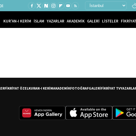
Ol
KUR'AN-I KERİM
İSLAM
YAZARLAR
AKADEMİK
GALERİ
LİSTELER
FİKRİYAT
LER
FİKRİYAT ÖZEL
KURAN-I KERİM
AKADEMİK
FOTOĞRAF
GALERİ
FİKRİYAT TV
YAZARLA