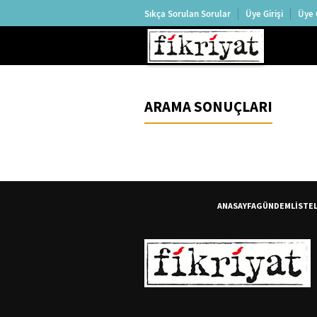
Sıkça Sorulan Sorular
Üye Girişi
Üye 
ARAMA SONUÇLARI
ANASAYFA
GÜNDEM
LİSTE