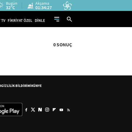
Bugün
Akşama
32°C
01:34:27
 TV
FİKRİYAT ÖZEL
DİNLE
0 SONUÇ
R
GİZLİLİK BİLDİRİMİ
KÜNYE