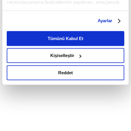
reklam/pazarlama faaliyetlerinin yapılması, amaçlarıyla
sınırlı olarak açık rızanız dahilinde kullanılacaktır.
Çerezlere ilişkin tercihlerinizi çerez paneli vasıtasıyla
Ayarlar
belirleyebilirsiniz. Çerezlere ilişkin detaylı bilgi için
Ayarlar butonuna tıklayabilir,
Çerez Bilgilendirme
Metnimizi ziyaret edebilirsiniz.
Tümünü Kabul Et
6698 sayılı Kişisel Verilerin Korunması Kanunu uyarınca
hazırlanmış olan İnternet Sitesi Aydınlatma Metnimizi
Kişiselleştir
okumak ve sitemizi ziyaretiniz kapsamında
gerçekleştirilen veri işleme faaliyetleri ile ilgili daha
detaylı bilgi almak için lütfen
tıklayınız.
Reddet