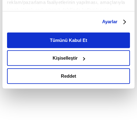
reklam/pazarlama faaliyetlerinin yapılması, amaçlarıyla
sınırlı olarak açık rızanız dahilinde kullanılacaktır.
Çerezlere ilişkin tercihlerinizi çerez paneli vasıtasıyla
Ayarlar
belirleyebilirsiniz. Çerezlere ilişkin detaylı bilgi için
Ayarlar butonuna tıklayabilir,
Çerez Bilgilendirme
Metnimizi ziyaret edebilirsiniz.
Tümünü Kabul Et
6698 sayılı Kişisel Verilerin Korunması Kanunu uyarınca
hazırlanmış olan İnternet Sitesi Aydınlatma Metnimizi
Kişiselleştir
okumak ve sitemizi ziyaretiniz kapsamında
gerçekleştirilen veri işleme faaliyetleri ile ilgili daha
detaylı bilgi almak için lütfen
tıklayınız.
Reddet