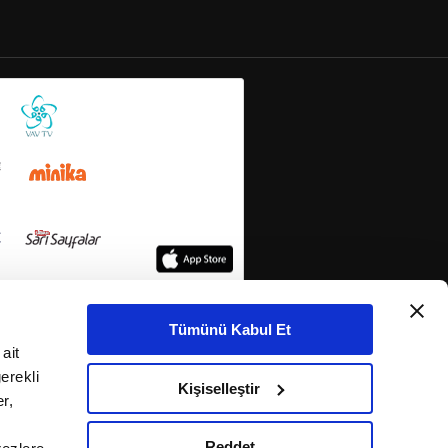
Tümünü Kabul Et
ait
erekli
Kişiselleştir
r,
Reddet