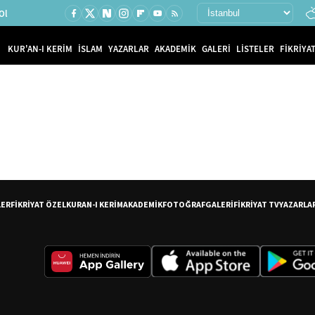
Ol
KUR'AN-I KERİM
İSLAM
YAZARLAR
AKADEMİK
GALERİ
LİSTELER
FİKRİYAT
LER
FİKRİYAT ÖZEL
KURAN-I KERİM
AKADEMİK
FOTOĞRAF
GALERİ
FİKRİYAT TV
YAZARLA