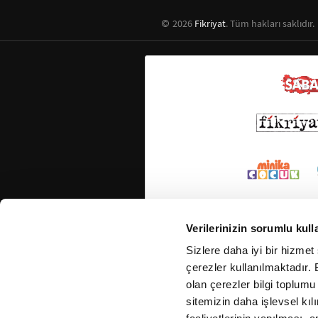
2026
Fikriyat
. Tüm hakları saklıdır.
Verilerinizin sorumlu kull
Sizlere daha iyi bir hizmet
çerezler kullanılmaktadır. B
olan çerezler bilgi toplumu
sitemizin daha işlevsel kıl