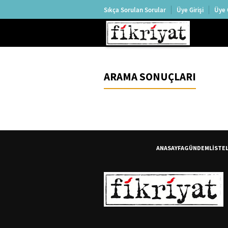
Sıkça Sorulan Sorular
Üye Girişi
Üye 
ARAMA SONUÇLARI
ANASAYFA
GÜNDEM
LİSTE