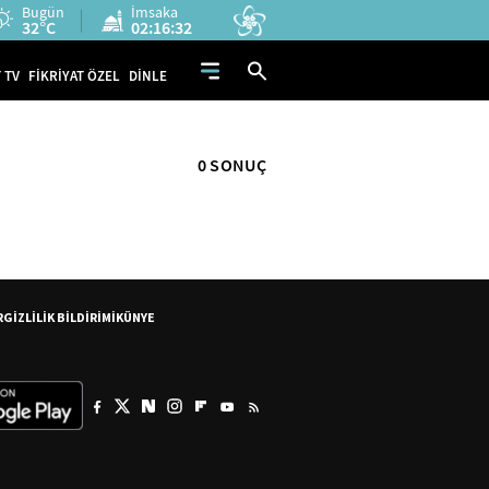
Bugün
İmsaka
32°C
02:16:32
 TV
FİKRİYAT ÖZEL
DİNLE
0 SONUÇ
R
GİZLİLİK BİLDİRİMİ
KÜNYE