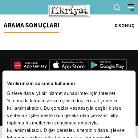
ARAMA SONUÇLARI
0 SONUÇ
Verilerinizin sorumlu kullanımı
Sizlere daha iyi bir hizmet sunabilmek için İnternet
2026
Fikriyat
. Tüm hakları saklıdır.
Sitemizde kendimize ve üçüncü kişilere ait çerezler
kullanılmaktadır. Bu çerezler vasıtasıyla çeşitli kişisel
verileriniz işlenmekte olup gerekli olan çerezler bilgi
toplumu hizmetlerinin sunulması amacıyla
kullanılmaktadır. Diğer çerezler, sitemizin daha işlevsel
kılınması ve kişiselleştirilmesi ve sizlere yönelik