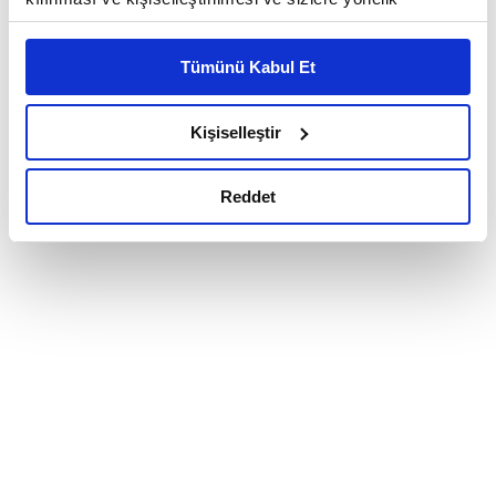
reklam/pazarlama faaliyetlerinin yapılması, amaçlarıyla
sınırlı olarak açık rızanız dahilinde kullanılacaktır.
Tümünü Kabul Et
Çerezlere ilişkin tercihlerinizi çerez paneli vasıtasıyla
belirleyebilirsiniz. Çerezlere ilişkin detaylı bilgi için
Ayarlar butonuna tıklayabilir,
Çerez Bilgilendirme
Kişiselleştir
Metnimizi ziyaret edebilirsiniz.
6698 sayılı Kişisel Verilerin Korunması Kanunu uyarınca
Reddet
hazırlanmış olan İnternet Sitesi Aydınlatma Metnimizi
okumak ve sitemizi ziyaretiniz kapsamında
gerçekleştirilen veri işleme faaliyetleri ile ilgili daha
detaylı bilgi almak için lütfen
tıklayınız.