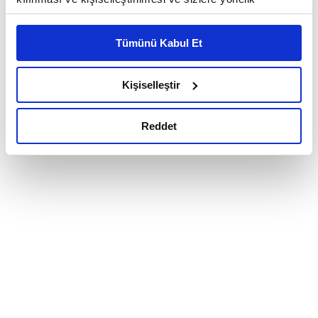
reklam/pazarlama faaliyetlerinin yapılması, amaçlarıyla
sınırlı olarak açık rızanız dahilinde kullanılacaktır.
Tümünü Kabul Et
Çerezlere ilişkin tercihlerinizi çerez paneli vasıtasıyla
belirleyebilirsiniz. Çerezlere ilişkin detaylı bilgi için
Ayarlar butonuna tıklayabilir,
Çerez Bilgilendirme
Kişiselleştir
Metnimizi ziyaret edebilirsiniz.
6698 sayılı Kişisel Verilerin Korunması Kanunu uyarınca
Reddet
hazırlanmış olan İnternet Sitesi Aydınlatma Metnimizi
okumak ve sitemizi ziyaretiniz kapsamında
gerçekleştirilen veri işleme faaliyetleri ile ilgili daha
detaylı bilgi almak için lütfen
tıklayınız.