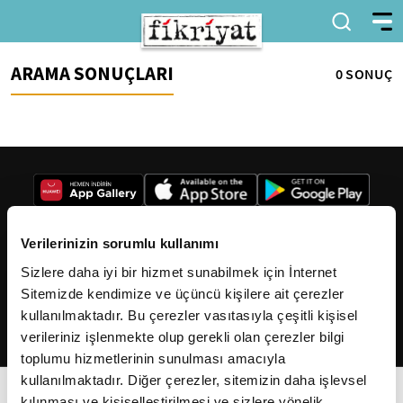
ARAMA SONUÇLARI
0 SONUÇ
Verilerinizin sorumlu kullanımı
Sizlere daha iyi bir hizmet sunabilmek için İnternet
2026
Fikriyat
. Tüm hakları saklıdır.
Sitemizde kendimize ve üçüncü kişilere ait çerezler
kullanılmaktadır. Bu çerezler vasıtasıyla çeşitli kişisel
verileriniz işlenmekte olup gerekli olan çerezler bilgi
toplumu hizmetlerinin sunulması amacıyla
kullanılmaktadır. Diğer çerezler, sitemizin daha işlevsel
kılınması ve kişiselleştirilmesi ve sizlere yönelik