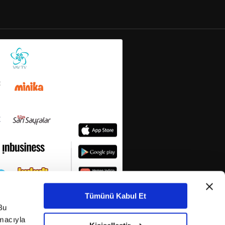
Tümünü Kabul Et
Bu
amacıyla