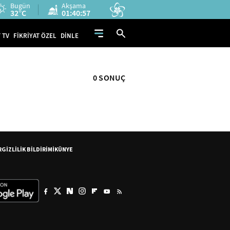
Bugün
Akşama
32°C
01:40:57
 TV
FİKRİYAT ÖZEL
DİNLE
0 SONUÇ
R
GİZLİLİK BİLDİRİMİ
KÜNYE