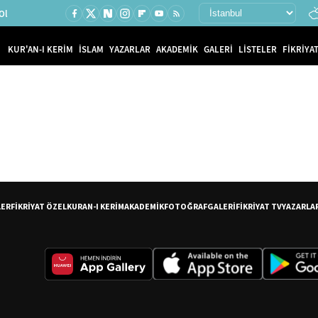
Ol
KUR'AN-I KERİM
İSLAM
YAZARLAR
AKADEMİK
GALERİ
LİSTELER
FİKRİYAT
LER
FİKRİYAT ÖZEL
KURAN-I KERİM
AKADEMİK
FOTOĞRAF
GALERİ
FİKRİYAT TV
YAZARLA