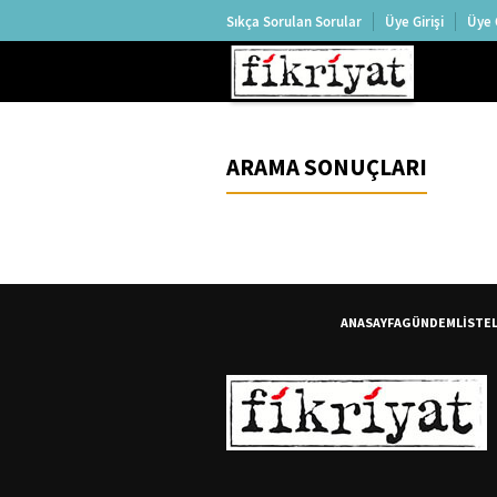
Sıkça Sorulan Sorular
Üye Girişi
Üye 
ARAMA SONUÇLARI
ANASAYFA
GÜNDEM
LİSTE