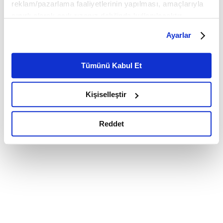
reklam/pazarlama faaliyetlerinin yapılması, amaçlarıyla
sınırlı olarak açık rızanız dahilinde kullanılacaktır.
Çerezlere ilişkin tercihlerinizi çerez paneli vasıtasıyla
Ayarlar
belirleyebilirsiniz. Çerezlere ilişkin detaylı bilgi için
Ayarlar butonuna tıklayabilir,
Çerez Bilgilendirme
Metnimizi ziyaret edebilirsiniz.
Tümünü Kabul Et
6698 sayılı Kişisel Verilerin Korunması Kanunu uyarınca
hazırlanmış olan İnternet Sitesi Aydınlatma Metnimizi
Kişiselleştir
okumak ve sitemizi ziyaretiniz kapsamında
gerçekleştirilen veri işleme faaliyetleri ile ilgili daha
detaylı bilgi almak için lütfen
tıklayınız.
Reddet