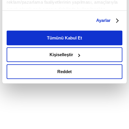
reklam/pazarlama faaliyetlerinin yapılması, amaçlarıyla
sınırlı olarak açık rızanız dahilinde kullanılacaktır.
Çerezlere ilişkin tercihlerinizi çerez paneli vasıtasıyla
Ayarlar
belirleyebilirsiniz. Çerezlere ilişkin detaylı bilgi için
Ayarlar butonuna tıklayabilir,
Çerez Bilgilendirme
Metnimizi ziyaret edebilirsiniz.
Tümünü Kabul Et
6698 sayılı Kişisel Verilerin Korunması Kanunu uyarınca
hazırlanmış olan İnternet Sitesi Aydınlatma Metnimizi
Kişiselleştir
okumak ve sitemizi ziyaretiniz kapsamında
gerçekleştirilen veri işleme faaliyetleri ile ilgili daha
detaylı bilgi almak için lütfen
tıklayınız.
Reddet