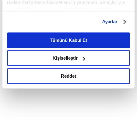
reklam/pazarlama faaliyetlerinin yapılması, amaçlarıyla
sınırlı olarak açık rızanız dahilinde kullanılacaktır.
Çerezlere ilişkin tercihlerinizi çerez paneli vasıtasıyla
Ayarlar
belirleyebilirsiniz. Çerezlere ilişkin detaylı bilgi için
Ayarlar butonuna tıklayabilir,
Çerez Bilgilendirme
Metnimizi ziyaret edebilirsiniz.
Tümünü Kabul Et
6698 sayılı Kişisel Verilerin Korunması Kanunu uyarınca
hazırlanmış olan İnternet Sitesi Aydınlatma Metnimizi
Kişiselleştir
okumak ve sitemizi ziyaretiniz kapsamında
gerçekleştirilen veri işleme faaliyetleri ile ilgili daha
detaylı bilgi almak için lütfen
tıklayınız.
Reddet