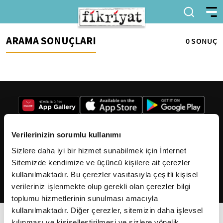
ARAMA SONUÇLARI
0 SONUÇ
Verilerinizin sorumlu kullanımı
Sizlere daha iyi bir hizmet sunabilmek için İnternet
2026
Fikriyat
. Tüm hakları saklıdır.
Sitemizde kendimize ve üçüncü kişilere ait çerezler
kullanılmaktadır. Bu çerezler vasıtasıyla çeşitli kişisel
verileriniz işlenmekte olup gerekli olan çerezler bilgi
toplumu hizmetlerinin sunulması amacıyla
kullanılmaktadır. Diğer çerezler, sitemizin daha işlevsel
kılınması ve kişiselleştirilmesi ve sizlere yönelik