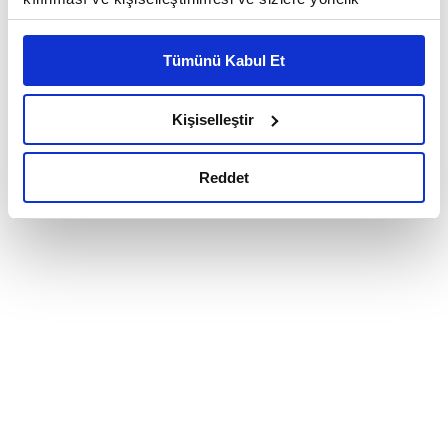
reklam/pazarlama faaliyetlerinin yapılması, amaçlarıyla
sınırlı olarak açık rızanız dahilinde kullanılacaktır.
Tümünü Kabul Et
Çerezlere ilişkin tercihlerinizi çerez paneli vasıtasıyla
belirleyebilirsiniz. Çerezlere ilişkin detaylı bilgi için
Ayarlar butonuna tıklayabilir,
Çerez Bilgilendirme
Kişiselleştir
Metnimizi ziyaret edebilirsiniz.
6698 sayılı Kişisel Verilerin Korunması Kanunu uyarınca
Reddet
hazırlanmış olan İnternet Sitesi Aydınlatma Metnimizi
okumak ve sitemizi ziyaretiniz kapsamında
gerçekleştirilen veri işleme faaliyetleri ile ilgili daha
detaylı bilgi almak için lütfen
tıklayınız.