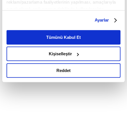
reklam/pazarlama faaliyetlerinin yapılması, amaçlarıyla
sınırlı olarak açık rızanız dahilinde kullanılacaktır.
Çerezlere ilişkin tercihlerinizi çerez paneli vasıtasıyla
Ayarlar
belirleyebilirsiniz. Çerezlere ilişkin detaylı bilgi için
Ayarlar butonuna tıklayabilir,
Çerez Bilgilendirme
Metnimizi ziyaret edebilirsiniz.
Tümünü Kabul Et
6698 sayılı Kişisel Verilerin Korunması Kanunu uyarınca
hazırlanmış olan İnternet Sitesi Aydınlatma Metnimizi
Kişiselleştir
okumak ve sitemizi ziyaretiniz kapsamında
gerçekleştirilen veri işleme faaliyetleri ile ilgili daha
detaylı bilgi almak için lütfen
tıklayınız.
Reddet