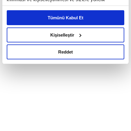
reklam/pazarlama faaliyetlerinin yapılması, amaçlarıyla
sınırlı olarak açık rızanız dahilinde kullanılacaktır.
Tümünü Kabul Et
Çerezlere ilişkin tercihlerinizi çerez paneli vasıtasıyla
belirleyebilirsiniz. Çerezlere ilişkin detaylı bilgi için
Ayarlar butonuna tıklayabilir,
Çerez Bilgilendirme
Kişiselleştir
Metnimizi ziyaret edebilirsiniz.
6698 sayılı Kişisel Verilerin Korunması Kanunu uyarınca
Reddet
hazırlanmış olan İnternet Sitesi Aydınlatma Metnimizi
okumak ve sitemizi ziyaretiniz kapsamında
gerçekleştirilen veri işleme faaliyetleri ile ilgili daha
detaylı bilgi almak için lütfen
tıklayınız.