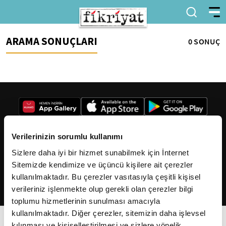
ARAMA SONUÇLARI
0 SONUÇ
Verilerinizin sorumlu kullanımı
Sizlere daha iyi bir hizmet sunabilmek için İnternet
2026
Fikriyat
. Tüm hakları saklıdır.
Sitemizde kendimize ve üçüncü kişilere ait çerezler
kullanılmaktadır. Bu çerezler vasıtasıyla çeşitli kişisel
verileriniz işlenmekte olup gerekli olan çerezler bilgi
toplumu hizmetlerinin sunulması amacıyla
kullanılmaktadır. Diğer çerezler, sitemizin daha işlevsel
kılınması ve kişiselleştirilmesi ve sizlere yönelik