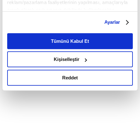
reklam/pazarlama faaliyetlerinin yapılması, amaçlarıyla
sınırlı olarak açık rızanız dahilinde kullanılacaktır.
Çerezlere ilişkin tercihlerinizi çerez paneli vasıtasıyla
Ayarlar
belirleyebilirsiniz. Çerezlere ilişkin detaylı bilgi için
Ayarlar butonuna tıklayabilir,
Çerez Bilgilendirme
Metnimizi ziyaret edebilirsiniz.
Tümünü Kabul Et
6698 sayılı Kişisel Verilerin Korunması Kanunu uyarınca
hazırlanmış olan İnternet Sitesi Aydınlatma Metnimizi
Kişiselleştir
okumak ve sitemizi ziyaretiniz kapsamında
gerçekleştirilen veri işleme faaliyetleri ile ilgili daha
detaylı bilgi almak için lütfen
tıklayınız.
Reddet