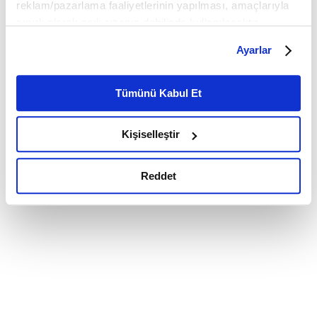
reklam/pazarlama faaliyetlerinin yapılması, amaçlarıyla
sınırlı olarak açık rızanız dahilinde kullanılacaktır.
Çerezlere ilişkin tercihlerinizi çerez paneli vasıtasıyla
Ayarlar
belirleyebilirsiniz. Çerezlere ilişkin detaylı bilgi için
Ayarlar butonuna tıklayabilir,
Çerez Bilgilendirme
Metnimizi ziyaret edebilirsiniz.
Tümünü Kabul Et
6698 sayılı Kişisel Verilerin Korunması Kanunu uyarınca
hazırlanmış olan İnternet Sitesi Aydınlatma Metnimizi
Kişiselleştir
okumak ve sitemizi ziyaretiniz kapsamında
gerçekleştirilen veri işleme faaliyetleri ile ilgili daha
detaylı bilgi almak için lütfen
tıklayınız.
Reddet