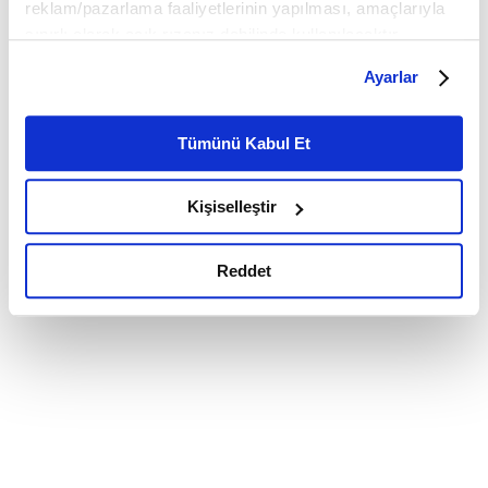
reklam/pazarlama faaliyetlerinin yapılması, amaçlarıyla
sınırlı olarak açık rızanız dahilinde kullanılacaktır.
Çerezlere ilişkin tercihlerinizi çerez paneli vasıtasıyla
Ayarlar
belirleyebilirsiniz. Çerezlere ilişkin detaylı bilgi için
Ayarlar butonuna tıklayabilir,
Çerez Bilgilendirme
Metnimizi ziyaret edebilirsiniz.
Tümünü Kabul Et
6698 sayılı Kişisel Verilerin Korunması Kanunu uyarınca
hazırlanmış olan İnternet Sitesi Aydınlatma Metnimizi
Kişiselleştir
okumak ve sitemizi ziyaretiniz kapsamında
gerçekleştirilen veri işleme faaliyetleri ile ilgili daha
detaylı bilgi almak için lütfen
tıklayınız.
Reddet