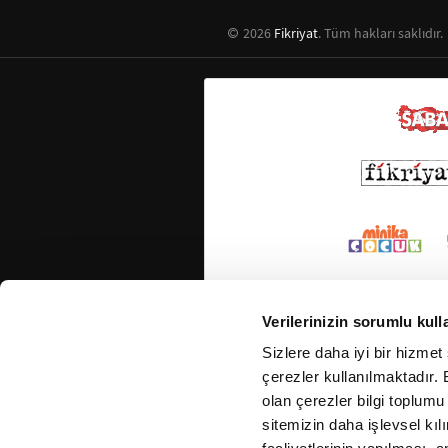
2026
Fikriyat
. Tüm hakları saklıdır.
Verilerinizin sorumlu kull
Sizlere daha iyi bir hizmet
çerezler kullanılmaktadır. B
olan çerezler bilgi toplumu
sitemizin daha işlevsel kıl