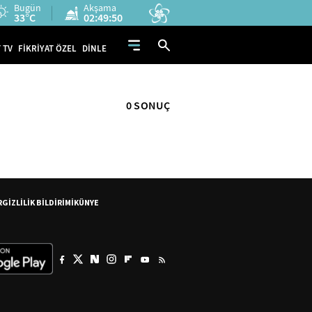
Bugün
Akşama
33°C
02:49:50
 TV
FİKRİYAT ÖZEL
DİNLE
0 SONUÇ
R
GİZLİLİK BİLDİRİMİ
KÜNYE