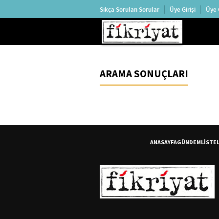
Sıkça Sorulan Sorular
Üye Girişi
Üye 
ARAMA SONUÇLARI
ANASAYFA
GÜNDEM
LİSTE