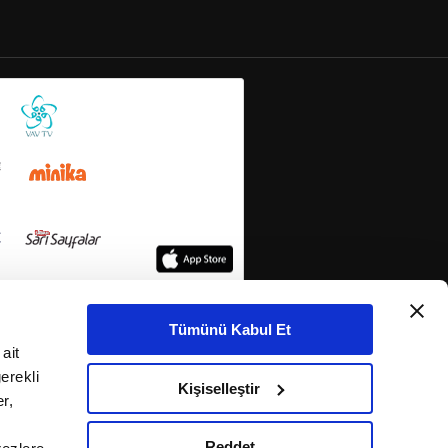
Tümünü Kabul Et
ait
erekli
Kişiselleştir
r,
Reddet