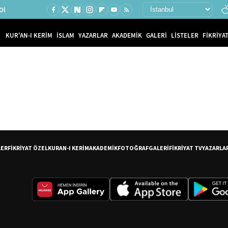
Ol
KUR'AN-I KERİM
İSLAM
YAZARLAR
AKADEMİK
GALERİ
LİSTELER
FİKRİYAT
LER
FİKRİYAT ÖZEL
KURAN-I KERİM
AKADEMİK
FOTOĞRAF
GALERİ
FİKRİYAT TV
YAZARLA