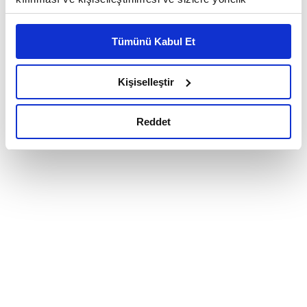
reklam/pazarlama faaliyetlerinin yapılması, amaçlarıyla
sınırlı olarak açık rızanız dahilinde kullanılacaktır.
Tümünü Kabul Et
Çerezlere ilişkin tercihlerinizi çerez paneli vasıtasıyla
belirleyebilirsiniz. Çerezlere ilişkin detaylı bilgi için
Ayarlar butonuna tıklayabilir,
Çerez Bilgilendirme
Kişiselleştir
Metnimizi ziyaret edebilirsiniz.
6698 sayılı Kişisel Verilerin Korunması Kanunu uyarınca
Reddet
hazırlanmış olan İnternet Sitesi Aydınlatma Metnimizi
okumak ve sitemizi ziyaretiniz kapsamında
gerçekleştirilen veri işleme faaliyetleri ile ilgili daha
detaylı bilgi almak için lütfen
tıklayınız.