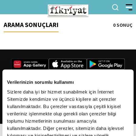
ARAMA SONUÇLARI
0 SONUÇ
Verilerinizin sorumlu kullanımı
Sizlere daha iyi bir hizmet sunabilmek için İnternet
2026
Fikriyat
. Tüm hakları saklıdır.
Sitemizde kendimize ve üçüncü kişilere ait çerezler
kullanılmaktadır. Bu çerezler vasıtasıyla çeşitli kişisel
verileriniz işlenmekte olup gerekli olan çerezler bilgi
toplumu hizmetlerinin sunulması amacıyla
kullanılmaktadır. Diğer çerezler, sitemizin daha işlevsel
kılınması ve kişiselleştirilmesi ve sizlere yönelik