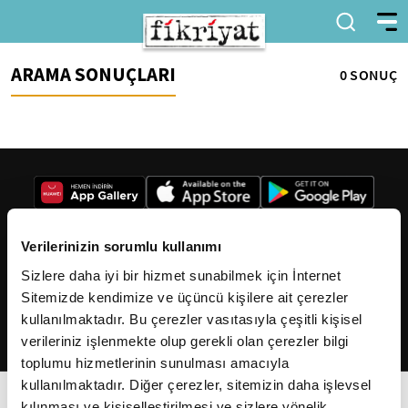
ARAMA SONUÇLARI
0 SONUÇ
Verilerinizin sorumlu kullanımı
Sizlere daha iyi bir hizmet sunabilmek için İnternet
2026
Fikriyat
. Tüm hakları saklıdır.
Sitemizde kendimize ve üçüncü kişilere ait çerezler
kullanılmaktadır. Bu çerezler vasıtasıyla çeşitli kişisel
verileriniz işlenmekte olup gerekli olan çerezler bilgi
toplumu hizmetlerinin sunulması amacıyla
kullanılmaktadır. Diğer çerezler, sitemizin daha işlevsel
kılınması ve kişiselleştirilmesi ve sizlere yönelik