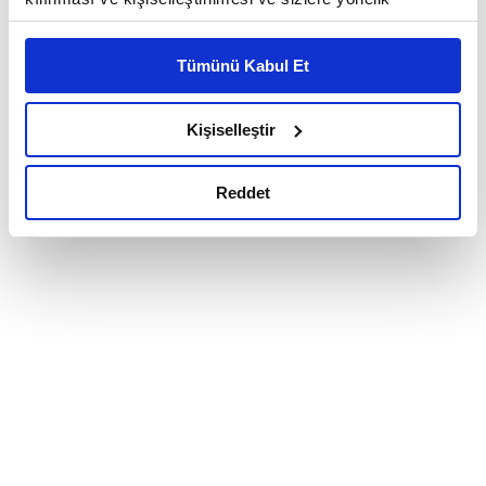
reklam/pazarlama faaliyetlerinin yapılması, amaçlarıyla
sınırlı olarak açık rızanız dahilinde kullanılacaktır.
Tümünü Kabul Et
Çerezlere ilişkin tercihlerinizi çerez paneli vasıtasıyla
belirleyebilirsiniz. Çerezlere ilişkin detaylı bilgi için
Ayarlar butonuna tıklayabilir,
Çerez Bilgilendirme
Kişiselleştir
Metnimizi ziyaret edebilirsiniz.
6698 sayılı Kişisel Verilerin Korunması Kanunu uyarınca
Reddet
hazırlanmış olan İnternet Sitesi Aydınlatma Metnimizi
okumak ve sitemizi ziyaretiniz kapsamında
gerçekleştirilen veri işleme faaliyetleri ile ilgili daha
detaylı bilgi almak için lütfen
tıklayınız.