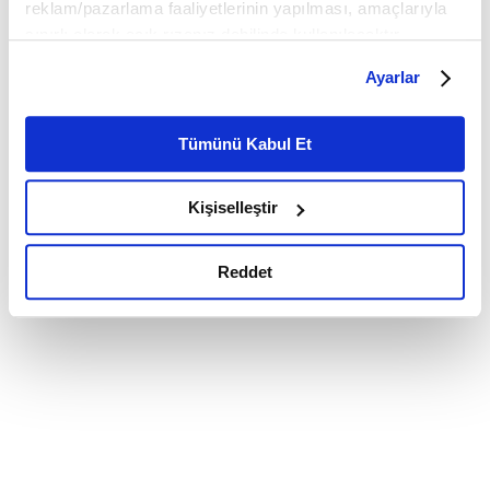
reklam/pazarlama faaliyetlerinin yapılması, amaçlarıyla
sınırlı olarak açık rızanız dahilinde kullanılacaktır.
Çerezlere ilişkin tercihlerinizi çerez paneli vasıtasıyla
Ayarlar
belirleyebilirsiniz. Çerezlere ilişkin detaylı bilgi için
Ayarlar butonuna tıklayabilir,
Çerez Bilgilendirme
Metnimizi ziyaret edebilirsiniz.
Tümünü Kabul Et
6698 sayılı Kişisel Verilerin Korunması Kanunu uyarınca
hazırlanmış olan İnternet Sitesi Aydınlatma Metnimizi
Kişiselleştir
okumak ve sitemizi ziyaretiniz kapsamında
gerçekleştirilen veri işleme faaliyetleri ile ilgili daha
detaylı bilgi almak için lütfen
tıklayınız.
Reddet