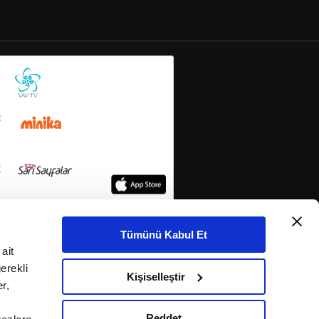
Tümünü Kabul Et
ait
erekli
Kişiselleştir
r,
Reddet