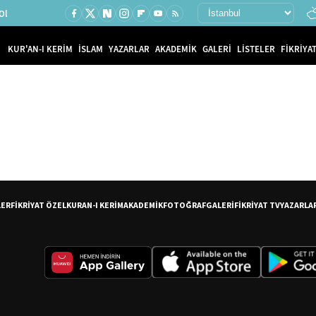
Ol
KUR'AN-I KERİM
İSLAM
YAZARLAR
AKADEMİK
GALERİ
LİSTELER
FİKRİYAT
LER
FİKRİYAT ÖZEL
KURAN-I KERİM
AKADEMİK
FOTOĞRAF
GALERİ
FİKRİYAT TV
YAZARLA