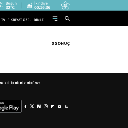
Bugün
İkindiye
32°C
00:16:36
 TV
FİKRİYAT ÖZEL
DİNLE
0 SONUÇ
R
GİZLİLİK BİLDİRİMİ
KÜNYE