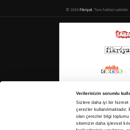
2026
Fikriyat
. Tüm hakları saklıdır.
Verilerinizin sorumlu kull
Sizlere daha iyi bir hizmet
çerezler kullanılmaktadır. B
olan çerezler bilgi toplumu
sitemizin daha işlevsel kıl