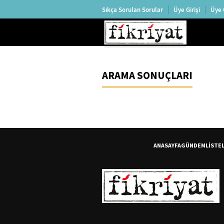
Sıkça Sorulan Sorular
Üye Girişi
Üye 
ARAMA SONUÇLARI
ANASAYFA
GÜNDEM
LİSTE