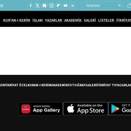
Ol
KUR'AN-I KERİM
İSLAM
YAZARLAR
AKADEMİK
GALERİ
LİSTELER
FİKRİYAT
LER
FİKRİYAT ÖZEL
KURAN-I KERİM
AKADEMİK
FOTOĞRAF
GALERİ
FİKRİYAT TV
YAZARLA