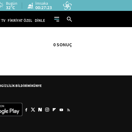
Bugün
İmsaka
32°C
00:27:22
 TV
FİKRİYAT ÖZEL
DİNLE
0 SONUÇ
R
GİZLİLİK BİLDİRİMİ
KÜNYE