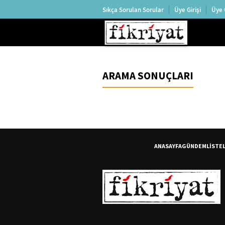
Sıkça Sorulan Sorular
Üye Girişi
Üye 
ARAMA SONUÇLARI
ANASAYFA
GÜNDEM
LİSTE