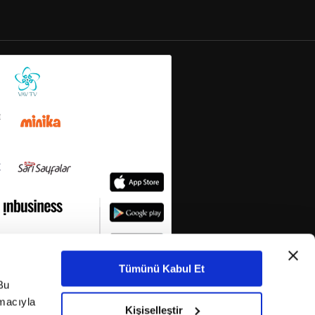
Tümünü Kabul Et
Bu
amacıyla
Kişiselleştir