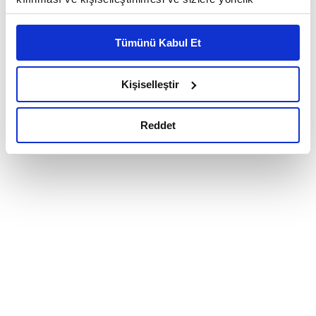
reklam/pazarlama faaliyetlerinin yapılması, amaçlarıyla
sınırlı olarak açık rızanız dahilinde kullanılacaktır.
Tümünü Kabul Et
Çerezlere ilişkin tercihlerinizi çerez paneli vasıtasıyla
belirleyebilirsiniz. Çerezlere ilişkin detaylı bilgi için
Ayarlar butonuna tıklayabilir,
Çerez Bilgilendirme
Kişiselleştir
Metnimizi ziyaret edebilirsiniz.
6698 sayılı Kişisel Verilerin Korunması Kanunu uyarınca
Reddet
hazırlanmış olan İnternet Sitesi Aydınlatma Metnimizi
okumak ve sitemizi ziyaretiniz kapsamında
gerçekleştirilen veri işleme faaliyetleri ile ilgili daha
detaylı bilgi almak için lütfen
tıklayınız.