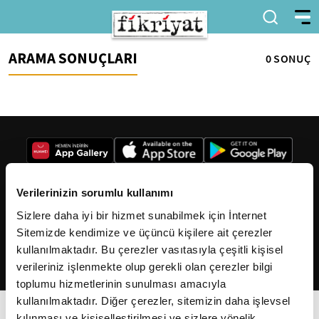
ARAMA SONUÇLARI
0 SONUÇ
Verilerinizin sorumlu kullanımı
Sizlere daha iyi bir hizmet sunabilmek için İnternet
2026
Fikriyat
. Tüm hakları saklıdır.
Sitemizde kendimize ve üçüncü kişilere ait çerezler
kullanılmaktadır. Bu çerezler vasıtasıyla çeşitli kişisel
verileriniz işlenmekte olup gerekli olan çerezler bilgi
toplumu hizmetlerinin sunulması amacıyla
kullanılmaktadır. Diğer çerezler, sitemizin daha işlevsel
kılınması ve kişiselleştirilmesi ve sizlere yönelik