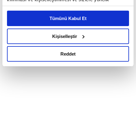
reklam/pazarlama faaliyetlerinin yapılması, amaçlarıyla
sınırlı olarak açık rızanız dahilinde kullanılacaktır.
Tümünü Kabul Et
Çerezlere ilişkin tercihlerinizi çerez paneli vasıtasıyla
belirleyebilirsiniz. Çerezlere ilişkin detaylı bilgi için
Ayarlar butonuna tıklayabilir,
Çerez Bilgilendirme
Kişiselleştir
Metnimizi ziyaret edebilirsiniz.
6698 sayılı Kişisel Verilerin Korunması Kanunu uyarınca
Reddet
hazırlanmış olan İnternet Sitesi Aydınlatma Metnimizi
okumak ve sitemizi ziyaretiniz kapsamında
gerçekleştirilen veri işleme faaliyetleri ile ilgili daha
detaylı bilgi almak için lütfen
tıklayınız.