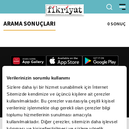
ARAMA SONUÇLARI
0 SONUÇ
Verilerinizin sorumlu kullanımı
Sizlere daha iyi bir hizmet sunabilmek için İnternet
2026
Fikriyat
. Tüm hakları saklıdır.
Sitemizde kendimize ve üçüncü kişilere ait çerezler
kullanılmaktadır. Bu çerezler vasıtasıyla çeşitli kişisel
verileriniz işlenmekte olup gerekli olan çerezler bilgi
toplumu hizmetlerinin sunulması amacıyla
kullanılmaktadır. Diğer çerezler, sitemizin daha işlevsel
kılınması ve kişiselleştirilmesi ve sizlere yönelik